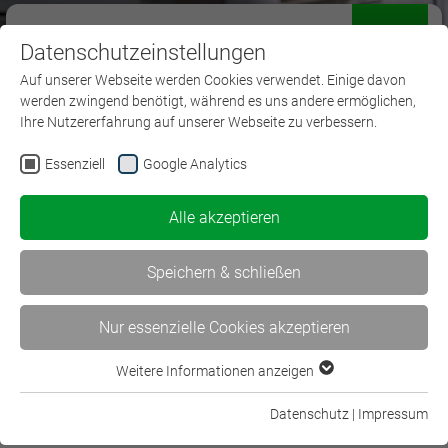
Datenschutzeinstellungen
Menü
Auf unserer Webseite werden Cookies verwendet. Einige davon
werden zwingend benötigt, während es uns andere ermöglichen,
Ihre Nutzererfahrung auf unserer Webseite zu verbessern.
Essenziell
Google Analytics
Kaufmann für
Alle akzeptieren
Versicherungen und
Finanzanlagen
Speichern & schließen
Nur essenzielle Cookies akzeptieren
Weitere Informationen anzeigen
Essenziell
Essenzielle Cookies werden für grundlegende Funktionen der
Datenschutz
|
Impressum
Kaufmann/Kauffrau für
Webseite benötigt. Dadurch ist gewährleistet, dass die