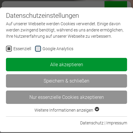
Datenschutzeinstellungen
Menü
Auf unserer Webseite werden Cookies verwendet. Einige davon
werden zwingend benötigt, während es uns andere ermöglichen,
Ihre Nutzererfahrung auf unserer Webseite zu verbessern.
Essenziell
Google Analytics
Fachwirt
Alle akzeptieren
Speichern & schließen
Nur essenzielle Cookies akzeptieren
Weitere Informationen anzeigen
Essenziell
Essenzielle Cookies werden für grundlegende Funktionen der
Datenschutz
|
Impressum
Geprüfte/-r Fachwirt/-in für
Webseite benötigt. Dadurch ist gewährleistet, dass die