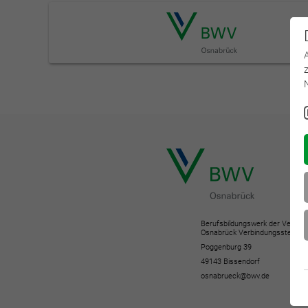
Berufsbildungswerk der Versich
Osnabrück Verbindungsstelle 
Poggenburg 39
49143 Bissendorf
osnabrueck@bwv.de