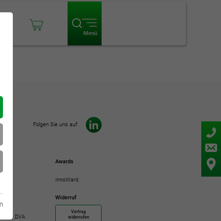
ogin
Menü
Folgen Sie uns auf:
Awards
InnoWard
Widerruf
m
Vertrag
demie DVA
widerrufen