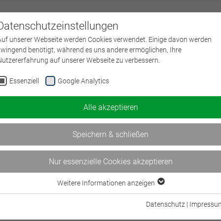
Datenschutzeinstellungen
Über uns
L
Auf unserer Webseite werden Cookies verwendet. Einige davon werden
zwingend benötigt, während es uns andere ermöglichen, Ihre
Nutzererfahrung auf unserer Webseite zu verbessern.
Essenziell
Google Analytics
Alle akzeptieren
Speichern & schließen
Nur essenzielle Cookies akzeptieren
erungswirtschaft in
Informationen
Partner
des BWV
Datenschutz
BWV Regional
Weitere Informationen anzeigen
Essenziell
Impressum
BWV Bildungsverband
Essenzielle Cookies werden für grundlegende Funktionen der Webseite
Datenschutz
|
Impressu
Sitemap
Initiative gut beraten
benötigt. Dadurch ist gewährleistet, dass die Webseite einwandfrei
Deutsche Versicherungsaka