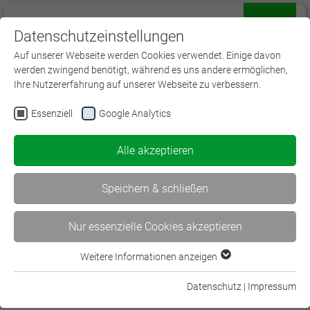
Datenschutzeinstellungen
Menü
Auf unserer Webseite werden Cookies verwendet. Einige davon
werden zwingend benötigt, während es uns andere ermöglichen,
Ihre Nutzererfahrung auf unserer Webseite zu verbessern.
Essenziell
Google Analytics
Spezialisten
Alle akzeptieren
Haftpflicht Underwriter (DVA)
Speichern & schließen
Branchenspezifische Haftungsmodelle im privaten und
gewerblichen Bereich
Nur essenzielle Cookies akzeptieren
23.04.2027 | Diverse Orte
V109
| Lehrgang | 3.200,00 € | Bildungszeit
148h
Weitere Informationen anzeigen
Essenziell
Mehr Information
Essenzielle Cookies werden für grundlegende Funktionen der
Datenschutz
|
Impressum
Webseite benötigt. Dadurch ist gewährleistet, dass die