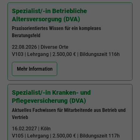
Webseite einwandfrei funktioniert.
Spezialist/-in Betriebliche
Cookie-Informationen anzeigen
Name
cookie_optin
Altersversorgung (DVA)
Praxisorientiertes Wissen für ein komplexes
Anbieter
BWV Osnabrück
Google Analytics
Beratungsfeld
Laufzeit
1 Jahr
Cookie-Informationen anzeigen
Name
_ga
22.08.2026 | Diverse Orte
V103
| Lehrgang | 2.500,00 € | Bildungszeit
116h
Dieses Cookie wird verwendet, um Ihre
Anbieter
Google Analytics
Zweck
Cookie-Einstellungen für diese Website zu
Mehr Information
speichern.
Laufzeit
2 Jahre
Registriert eine eindeutige ID, die verwendet
Spezialist/-in Kranken- und
Name
SgCookieOptin.lastPreferences
Zweck
wird, um statistische Daten dazu, wie der
Pflegeversicherung (DVA)
Besucher die Website nutzt, zu generieren.
Anbieter
BWV Osnabrück
Aktuelles Fachwissen für Mitarbeitende aus Betrieb und
Vertrieb
Laufzeit
1 Jahr
Name
_ga_#
16.02.2027 | Köln
Dieser Wert speichert Ihre Consent-
V105
| Lehrgang | 2.500,00 € | Bildungszeit
117h
Anbieter
Google Analytics