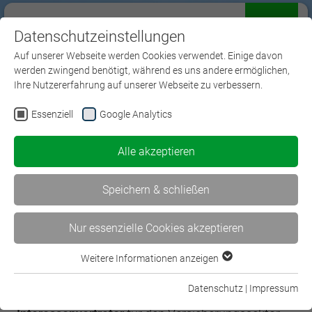
Datenschutzeinstellungen
Menü
Auf unserer Webseite werden Cookies verwendet. Einige davon
werden zwingend benötigt, während es uns andere ermöglichen,
Ihre Nutzererfahrung auf unserer Webseite zu verbessern.
Essenziell
Google Analytics
Positionen
Alle akzeptieren
Speichern & schließen
Nur essenzielle Cookies akzeptieren
Weitere Informationen anzeigen
Essenziell
Essenzielle Cookies werden für grundlegende Funktionen der
Datenschutz
|
Impressum
Wir sind der
bildungspolitische
Webseite benötigt. Dadurch ist gewährleistet, dass die