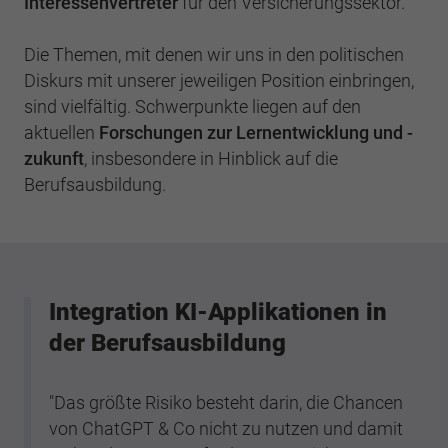
Interessenvertreter
für den Versicherungssektor.
Webseite einwandfrei funktioniert.
Cookie-Informationen anzeigen
Name
cookie_optin
Die Themen, mit denen wir uns in den politischen
Diskurs mit unserer jeweiligen Position einbringen,
Anbieter
BWV Osnabrück
Google Analytics
sind vielfältig. Schwerpunkte liegen auf den
aktuellen
Forschungen zur Lernentwicklung und -
Laufzeit
1 Jahr
Cookie-Informationen anzeigen
Name
_ga
z
ukunft
, insbesondere in Hinblick auf die
Dieses Cookie wird verwendet, um Ihre
Berufsausbildung.
Anbieter
Google Analytics
Zweck
Cookie-Einstellungen für diese Website zu
speichern.
Laufzeit
2 Jahre
Registriert eine eindeutige ID, die verwendet
Name
SgCookieOptin.lastPreferences
Zweck
wird, um statistische Daten dazu, wie der
Integration KI-Applikationen in
Besucher die Website nutzt, zu generieren.
der Berufsausbildung
Anbieter
BWV Osnabrück
Laufzeit
1 Jahr
Name
_ga_#
"Das größte Risiko besteht darin, die Chancen
von ChatGPT & Co nicht zu nutzen und damit
Dieser Wert speichert Ihre Consent-
Anbieter
Google Analytics