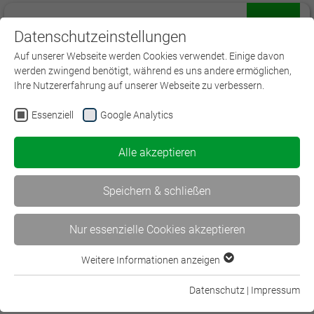
Datenschutzeinstellungen
Menü
Auf unserer Webseite werden Cookies verwendet. Einige davon
werden zwingend benötigt, während es uns andere ermöglichen,
Ihre Nutzererfahrung auf unserer Webseite zu verbessern.
Essenziell
Google Analytics
Seminare und Tagungen in der
Versicherung
Alle akzeptieren
Holen Sie sich frische Impulse für Ihre
Speichern & schließen
Arbeit!
Nur essenzielle Cookies akzeptieren
Die BWV Regional bieten ein umfangreiches
Seminar- und Workshop-Angebot zu aktuellen
Weitere Informationen anzeigen
Essenziell
Versicherungsthemen, aber auch zur Entwicklung
Essenzielle Cookies werden für grundlegende Funktionen der
Datenschutz
|
Impressum
methodischer und sozialer Kompetenzen an.
Webseite benötigt. Dadurch ist gewährleistet, dass die